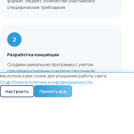
формат, бюджет, количество участников и
специфические требования
2
Разработка концепции
Создаем уникальную программу с учетом
специфики компании и интересов команды
Мы используем cookie для улучшения работы сайта.
Предлагаем несколько вариантов в рамках
Подробнее в политике конфиденциальности
.
бюджета и согласовываем финальную концепцию
Настроить
Принять все
3
Организация